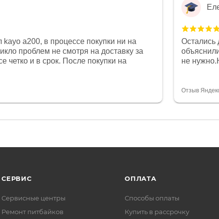
Ел
 kayo a200, в процессе покупки ни на
Остались 
никло проблем не смотря на доставку за
объяснили
е четко и в срок. После покупки на
не нужно.
был 0, при этом представители магазина
комфортна
связи и в итоге проблема была решена.
полностью
орит о небезразличии к клиенту после
огромное 
Отзыв Яндек
то на сегодняшний день редкость.
терпение
СЕРВИС
ОПЛАТА
Сервисные центры
Способы оплаты
Ремонт питбайков
Купить в рассрочку