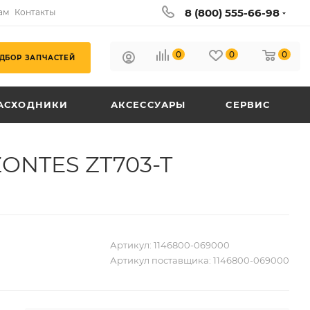
8 (800) 555-66-98
ам
Контакты
0
0
0
ДБОР ЗАПЧАСТЕЙ
АСХОДНИКИ
АКСЕССУАРЫ
СЕРВИС
ZONTES ZT703-T
Артикул:
1146800-069000
Артикул поставщика:
1146800-069000