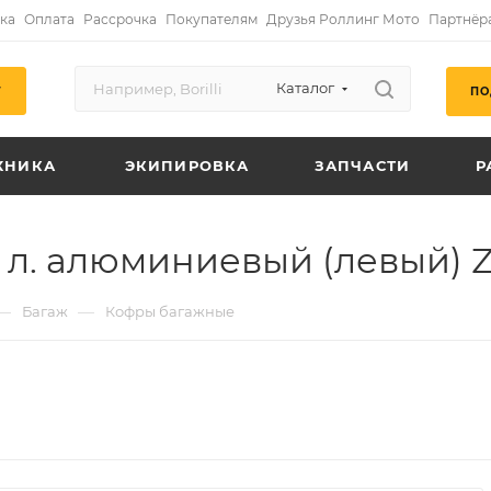
ка
Оплата
Рассрочка
Покупателям
Друзья Роллинг Мото
Партнёр
Каталог
ПО
Г
ХНИКА
ЭКИПИРОВКА
ЗАПЧАСТИ
Р
 л. алюминиевый (левый) 
—
—
Багаж
Кофры багажные