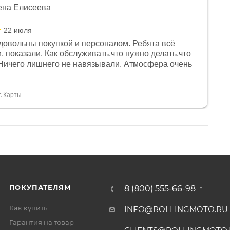
ена Елисеева
22 июля
довольны покупкой и персоналом. Ребята всё
, показали. Как обслуживать,что нужно делать,что
Ничего лишнего не навязывали. Атмосфера очень
я, помогли с доставкой. Сам аппарат так же
 устроил нас, нашли именно то, что хотел P. S
спасибо Дмитрию, за клиентоориентированность и
с.Карты
ПОКУПАТЕЛЯМ
8 (800) 555-66-98
Как купить
INFO@ROLLINGMOTO.RU
Гарантия на товар