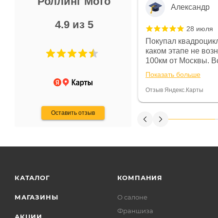
Роллинг Мото
Александр
4.9 из 5
28 июля
 в магазине чисто, цены везде
Покупал квадроцикл
огут. Не понравились условия
каком этапе не воз
предоплата и дают только на год)
100км от Москвы. Вс
ают что человек купит и
спидометре всегда 
Показать больше
некому.
постоянно были на 
Считаю, что это гов
Отзыв Яндекс.Карты
получения денег, ч
Оставить отзыв
КАТАЛОГ
КОМПАНИЯ
МАГАЗИНЫ
О салоне
Франшиза
АКЦИИ