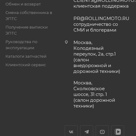
CLIENTS@ROLLINGMOTO
Обмен и возврат
клиентская поддержка
Смена собственника в
PR@ROLLINGMOTO.RU
ЭПТС
сотрудничество со
Получение выписки
СМИ и блогерами
ЭПТС
Руководства по
Москва,
эксплуатации
Колодезный
переулок, 2а, стр.1
Каталоги запчастей
(салон
Клиентский сервис
внедорожной и
дорожной техники)
Москва,
Сколковское
шоссе, 31 стр. 1
(салон дорожной
техники)