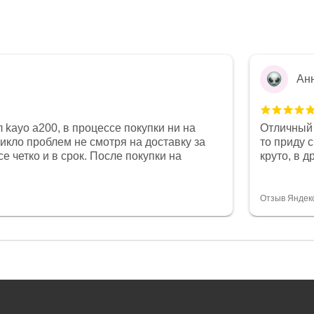
Ан
 kayo a200, в процессе покупки ни на
Отличный 
никло проблем не смотря на доставку за
то приду 
е четко и в срок. После покупки на
круто, в 
был 0, при этом представители магазина
все чеки 
связи и в итоге проблема была решена.
поставил
орит о небезразличии к клиенту после
спасибо о
Отзыв Яндек
то на сегодняшний день редкость.
объясняют