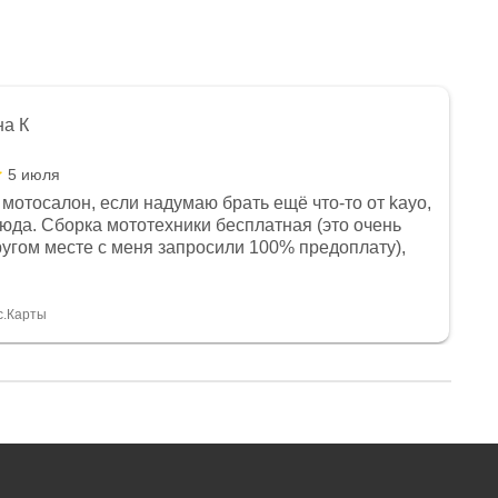
на К
5 июля
мотосалон, если надумаю брать ещё что-то от kayo,
сюда. Сборка мототехники бесплатная (это очень
другом месте с меня запросили 100% предоплату),
и документы выдали. Брала технику с ПТС, на учёт
а вообще без проблем. Менеджеру Юлии большое
тдельное, всегда на связи, очень детально всё
с.Карты
. 👍