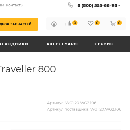
8 (800) 555-66-98
ам
Контакты
0
0
0
ДБОР ЗАПЧАСТЕЙ
АСХОДНИКИ
АКСЕССУАРЫ
СЕРВИС
aveller 800
Артикул:
WG1.20.WG2.106
Артикул поставщика:
WG1.20.WG2.106