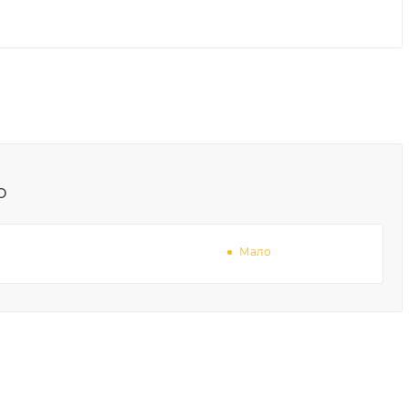
о
Мало