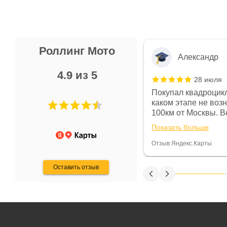
Роллинг Мото
Александр
4.9 из 5
28 июля
 в магазине чисто, цены везде
Покупал квадроцикл
огут. Не понравились условия
каком этапе не воз
предоплата и дают только на год)
100км от Москвы. Вс
ают что человек купит и
спидометре всегда 
Показать больше
некому.
постоянно были на 
Считаю, что это гов
Отзыв Яндекс.Карты
получения денег, ч
Оставить отзыв