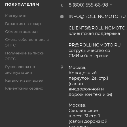
ПОКУПАТЕЛЯМ
8 (800) 555-66-98
Как купить
INFO@ROLLINGMOTO.RU
Гарантия на товар
CLIENTS@ROLLINGMOTO
Обмен и возврат
клиентская поддержка
Смена собственника в
PR@ROLLINGMOTO.RU
ЭПТС
сотрудничество со
Получение выписки
СМИ и блогерами
ЭПТС
Руководства по
Москва,
эксплуатации
Колодезный
переулок, 2а, стр.1
Каталоги запчастей
(салон
Клиентский сервис
внедорожной и
дорожной техники)
Москва,
Сколковское
шоссе, 31 стр. 1
(салон дорожной
техники)