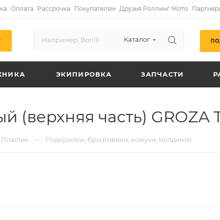
ка
Оплата
Рассрочка
Покупателям
Друзья Роллинг Мото
Партнёр
Каталог
ПО
Г
ХНИКА
ЭКИПИРОВКА
ЗАПЧАСТИ
Р
 (верхняя часть) GROZA Tr
—
Пластик
Подкрылки, брызговики, кожухи, молдинги