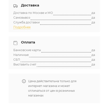
Доставка
Доставка по Москве и МО
да
Самовывоз
да
Служба доставки
да
Подробнее
Оплата
Банковские карты
да
Наличные
да
СБП
да
Выставить счет
да
Цена действительна только для
интернет-магазина и может
отличаться от цен в розничных
магазинах