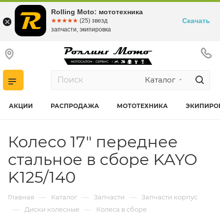
Rolling Moto: мототехника
Скачать
☆☆☆☆☆
★★★★★
(25) звезд
запчасти, экипировка
Каталог
АКЦИИ
РАСПРОДАЖА
МОТОТЕХНИКА
ЭКИПИРО
Колесо 17" переднее
стальное в сборе KAYO
K125/140
—
—
—
Главная
Каталог
Запчасти
Запчасти корпус
—
—
Диски колесные
Колеса в сборе