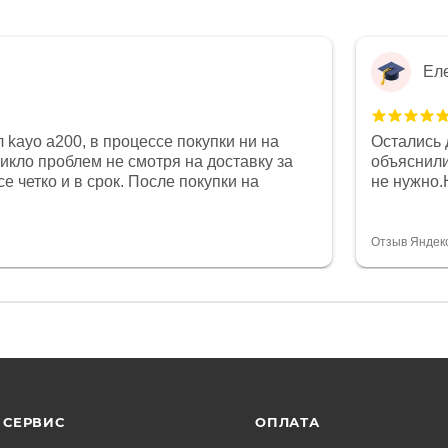
Ел
 kayo a200, в процессе покупки ни на
Остались 
никло проблем не смотря на доставку за
объяснили
е четко и в срок. После покупки на
не нужно.
был 0, при этом представители магазина
комфортна
связи и в итоге проблема была решена.
полностью
орит о небезразличии к клиенту после
огромное 
Отзыв Яндек
то на сегодняшний день редкость.
терпение
СЕРВИС
ОПЛАТА