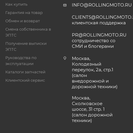
Как купить
INFO@ROLLINGMOTO.RU
Гарантия на товар
CLIENTS@ROLLINGMOTO
Обмен и возврат
клиентская поддержка
Смена собственника в
PR@ROLLINGMOTO.RU
ЭПТС
сотрудничество со
Получение выписки
СМИ и блогерами
ЭПТС
Руководства по
Москва,
эксплуатации
Колодезный
переулок, 2а, стр.1
Каталоги запчастей
(салон
Клиентский сервис
внедорожной и
дорожной техники)
Москва,
Сколковское
шоссе, 31 стр. 1
(салон дорожной
техники)