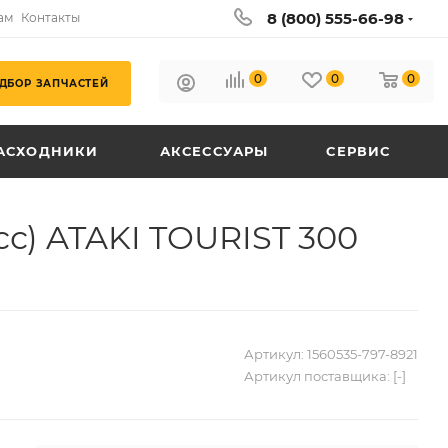
8 (800) 555-66-98
ам
Контакты
0
0
0
ДБОР ЗАПЧАСТЕЙ
АСХОДНИКИ
АКСЕССУАРЫ
СЕРВИС
сс) ATAKI TOURIST 300
Артикул:
1560535-797-8921
Артикул поставщика:
[-]