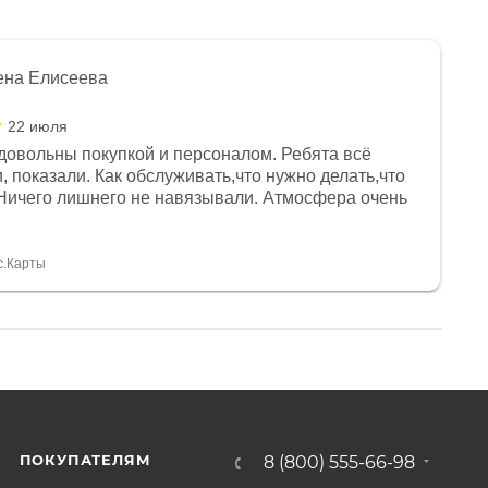
ена Елисеева
22 июля
довольны покупкой и персоналом. Ребята всё
, показали. Как обслуживать,что нужно делать,что
Ничего лишнего не навязывали. Атмосфера очень
я, помогли с доставкой. Сам аппарат так же
 устроил нас, нашли именно то, что хотел P. S
спасибо Дмитрию, за клиентоориентированность и
с.Карты
ПОКУПАТЕЛЯМ
8 (800) 555-66-98