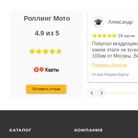
Роллинг Мото
Александр
4.9 из 5
28 июля
 в магазине чисто, цены везде
Покупал квадроцикл
огут. Не понравились условия
каком этапе не воз
предоплата и дают только на год)
100км от Москвы. Вс
ают что человек купит и
спидометре всегда 
Показать больше
некому.
постоянно были на 
Считаю, что это гов
Отзыв Яндекс.Карты
получения денег, ч
Оставить отзыв
КАТАЛОГ
КОМПАНИЯ