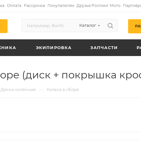
ка
Оплата
Рассрочка
Покупателям
Друзья Роллинг Мото
Партнёр
Каталог
ПО
Г
ХНИКА
ЭКИПИРОВКА
ЗАПЧАСТИ
Р
боре (диск + покрышка кро
—
Диски колесные
Колеса в сборе