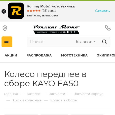
Rolling Moto: мототехника
Скачать
☆☆☆☆☆
★★★★★
(25) звезд
запчасти, экипировка
Каталог
АКЦИИ
РАСПРОДАЖА
МОТОТЕХНИКА
ЭКИПИРО
Колесо переднее в
сборе KAYO EA50
—
—
—
Главная
Каталог
Запчасти
Запчасти корпус
—
—
Диски колесные
Колеса в сборе