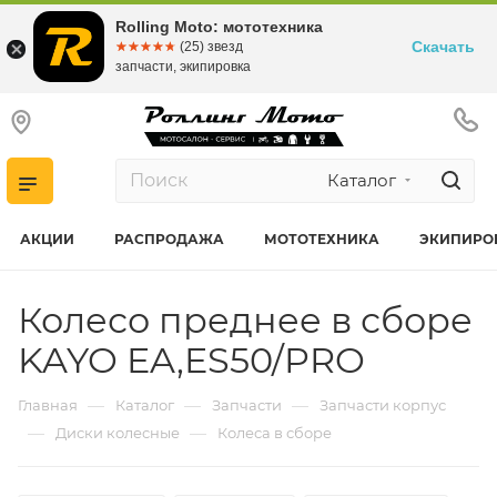
Rolling Moto: мототехника
Скачать
☆☆☆☆☆
★★★★★
(25) звезд
запчасти, экипировка
Каталог
АКЦИИ
РАСПРОДАЖА
МОТОТЕХНИКА
ЭКИПИРО
Колесо преднее в сборе
KAYO EA,ES50/PRO
—
—
—
Главная
Каталог
Запчасти
Запчасти корпус
—
—
Диски колесные
Колеса в сборе