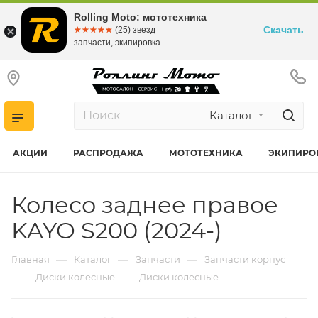
Rolling Moto: мототехника
Скачать
☆☆☆☆☆
★★★★★
(25) звезд
запчасти, экипировка
Каталог
АКЦИИ
РАСПРОДАЖА
МОТОТЕХНИКА
ЭКИПИРО
Колесо заднее правое
KAYO S200 (2024-)
—
—
—
Главная
Каталог
Запчасти
Запчасти корпус
—
—
Диски колесные
Диски колесные