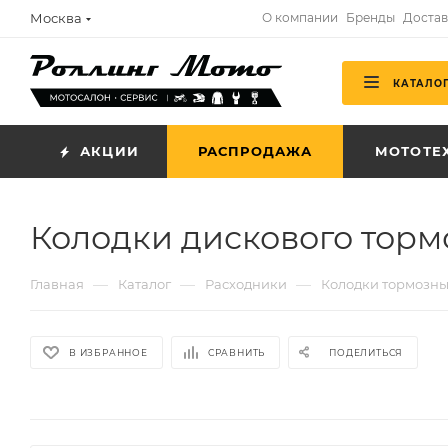
Москва
О компании
Бренды
Достав
КАТАЛО
АКЦИИ
РАСПРОДАЖА
МОТОТЕ
Колодки дискового торм
—
—
—
Главная
Каталог
Расходники
Колодки тормозн
В ИЗБРАННОЕ
СРАВНИТЬ
ПОДЕЛИТЬСЯ