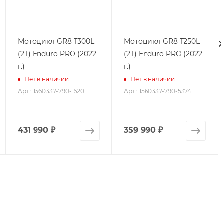
Мотоцикл GR8 T300L
Мотоцикл GR8 T250L
(2T) Enduro PRO (2022
(2T) Enduro PRO (2022
г.)
г.)
Нет в наличии
Нет в наличии
Арт.: 1560337-790-1620
Арт.: 1560337-790-5374
431 990
₽
359 990
₽