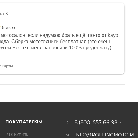
на К
5 июля
мотосалон, если надумаю брать ещё что-то от kayo,
сюда. Сборка мототехники бесплатная (это очень
другом месте с меня запросили 100% предоплату),
и документы выдали. Брала технику с ПТС, на учёт
а вообще без проблем. Менеджеру Юлии большое
тдельное, всегда на связи, очень детально всё
с.Карты
. 👍
ПОКУПАТЕЛЯМ
8 (800) 555-66-98
Как купить
INFO@ROLLINGMOTO.RU