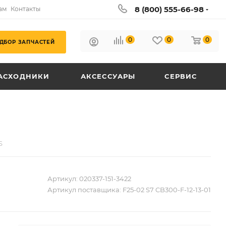
8 (800) 555-66-98
ам
Контакты
0
0
0
ДБОР ЗАПЧАСТЕЙ
АСХОДНИКИ
АКСЕССУАРЫ
СЕРВИС
S
Артикул:
020337-151-3422
Артикул поставщика:
F25-02 S7 CB300-F-12-13-01