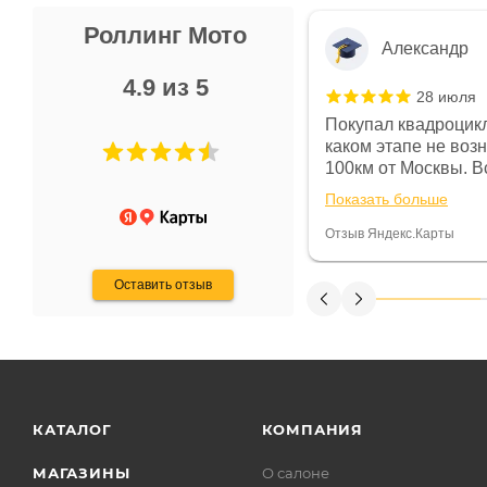
Роллинг Мото
Александр
4.9 из 5
28 июля
 в магазине чисто, цены везде
Покупал квадроцикл
огут. Не понравились условия
каком этапе не воз
предоплата и дают только на год)
100км от Москвы. Вс
ают что человек купит и
спидометре всегда 
Показать больше
некому.
постоянно были на 
Считаю, что это гов
Отзыв Яндекс.Карты
получения денег, ч
Оставить отзыв
КАТАЛОГ
КОМПАНИЯ
МАГАЗИНЫ
О салоне