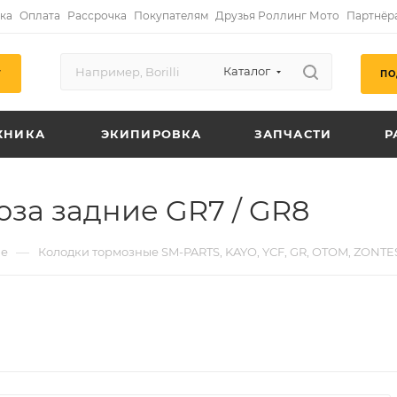
ка
Оплата
Рассрочка
Покупателям
Друзья Роллинг Мото
Партнёр
Каталог
ПО
Г
ХНИКА
ЭКИПИРОВКА
ЗАПЧАСТИ
Р
оза задние GR7 / GR8
—
ые
Колодки тормозные SM-PARTS, KAYO, YCF, GR, OTOM, ZONTE