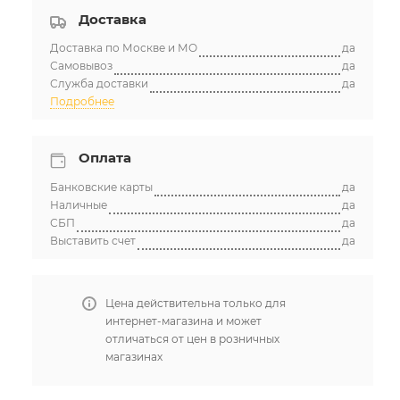
Доставка
Доставка по Москве и МО
да
Самовывоз
да
Служба доставки
да
Подробнее
Оплата
Банковские карты
да
Наличные
да
СБП
да
Выставить счет
да
Цена действительна только для
интернет-магазина и может
отличаться от цен в розничных
магазинах