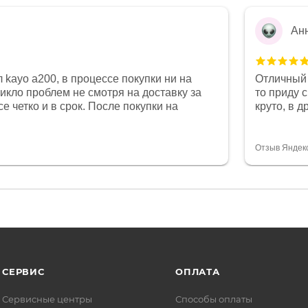
Ан
 kayo a200, в процессе покупки ни на
Отличный 
никло проблем не смотря на доставку за
то приду 
е четко и в срок. После покупки на
круто, в 
был 0, при этом представители магазина
все чеки 
связи и в итоге проблема была решена.
поставил
орит о небезразличии к клиенту после
спасибо о
Отзыв Яндек
то на сегодняшний день редкость.
объясняют
СЕРВИС
ОПЛАТА
Сервисные центры
Способы оплаты