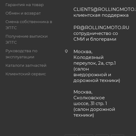
Гарантия на товар
CLIENTS@ROLLINGMOTO
Обмен и возврат
клиентская поддержка
Смена собственника в
PR@ROLLINGMOTO.RU
ЭПТС
сотрудничество со
Получение выписки
СМИ и блогерами
ЭПТС
Руководства по
Москва,
эксплуатации
Колодезный
переулок, 2а, стр.1
Каталоги запчастей
(салон
Клиентский сервис
внедорожной и
дорожной техники)
Москва,
Сколковское
шоссе, 31 стр. 1
(салон дорожной
техники)