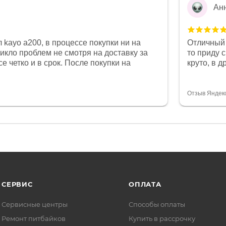
Ан
 kayo a200, в процессе покупки ни на
Отличный 
никло проблем не смотря на доставку за
то приду 
е четко и в срок. После покупки на
круто, в 
был 0, при этом представители магазина
все чеки 
связи и в итоге проблема была решена.
поставил
орит о небезразличии к клиенту после
спасибо о
Отзыв Яндек
то на сегодняшний день редкость.
объясняют
СЕРВИС
ОПЛАТА
Сервисные центры
Способы оплаты
Ремонт питбайков
Купить в рассрочку