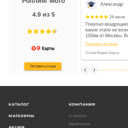
Роллинг Мото
Александр
4.9 из 5
28 июля
 в магазине чисто, цены везде
Покупал квадроцикл
огут. Не понравились условия
каком этапе не воз
предоплата и дают только на год)
100км от Москвы. Вс
ают что человек купит и
спидометре всегда 
Показать больше
некому.
постоянно были на 
Считаю, что это гов
Отзыв Яндекс.Карты
получения денег, ч
Оставить отзыв
КАТАЛОГ
КОМПАНИЯ
МАГАЗИНЫ
О салоне
Франшиза
АКЦИИ