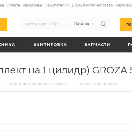
ка
Оплата
Рассрочка
Покупателям
Друзья Роллинг Мото
Партнёр
Каталог
ПО
Г
ХНИКА
ЭКИПИРОВКА
ЗАПЧАСТИ
Р
лект на 1 цилидр) GROZA 
—
—
Цилиндро-поршневые группы
Кольца поршневые