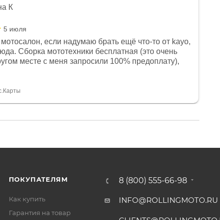
на К
5 июля
мотосалон, если надумаю брать ещё что-то от kayo,
сюда. Сборка мототехники бесплатная (это очень
другом месте с меня запросили 100% предоплату),
и документы выдали. Брала технику с ПТС, на учёт
а вообще без проблем. Менеджеру Юлии большое
тдельное, всегда на связи, очень детально всё
с.Карты
. 👍
ПОКУПАТЕЛЯМ
8 (800) 555-66-98
Как купить
INFO@ROLLINGMOTO.RU
Гарантия на товар