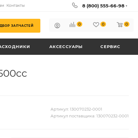
8 (800) 555-66-98
ам
Контакты
0
0
0
ДБОР ЗАПЧАСТЕЙ
АСХОДНИКИ
АКСЕССУАРЫ
СЕРВИС
500cc
Артикул:
130070232-0001
Артикул поставщика:
130070232-0001