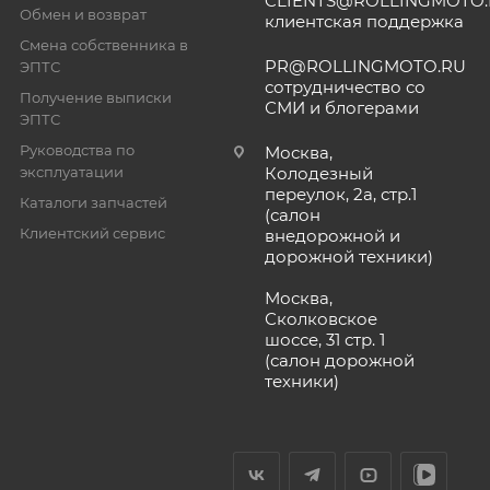
CLIENTS@ROLLINGMOTO
Обмен и возврат
клиентская поддержка
Смена собственника в
PR@ROLLINGMOTO.RU
ЭПТС
сотрудничество со
Получение выписки
СМИ и блогерами
ЭПТС
Руководства по
Москва,
эксплуатации
Колодезный
переулок, 2а, стр.1
Каталоги запчастей
(салон
Клиентский сервис
внедорожной и
дорожной техники)
Москва,
Сколковское
шоссе, 31 стр. 1
(салон дорожной
техники)