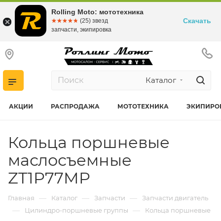
Rolling Moto: мототехника
Скачать
☆☆☆☆☆
★★★★★
(25) звезд
запчасти, экипировка
Каталог
АКЦИИ
РАСПРОДАЖА
МОТОТЕХНИКА
ЭКИПИРО
Кольца поршневые
маслосъемные
ZT1P77MP
—
—
—
Главная
Каталог
Запчасти
Запчасти двигатель
—
—
Цилиндро-поршневые группы
Кольца поршневые