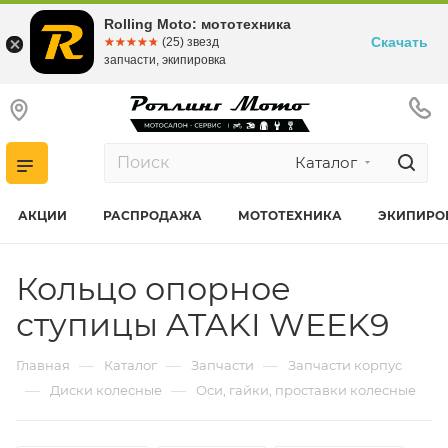
Rolling Moto: мототехника
Скачать
☆☆☆☆☆
★★★★★
(25) звезд
запчасти, экипировка
Каталог
АКЦИИ
РАСПРОДАЖА
МОТОТЕХНИКА
ЭКИПИРО
Кольцо опорное
ступицы ATAKI WEEK9
—
—
—
Главная
Каталог
Запчасти
Запчасти корпус
—
—
Диски колесные
Оси, гайки, проставки колесные