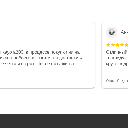
Ан
 kayo a200, в процессе покупки ни на
Отличный 
никло проблем не смотря на доставку за
то приду 
е четко и в срок. После покупки на
круто, в 
был 0, при этом представители магазина
все чеки 
связи и в итоге проблема была решена.
поставил
орит о небезразличии к клиенту после
спасибо о
Отзыв Яндек
то на сегодняшний день редкость.
объясняют