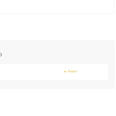
о
Мало