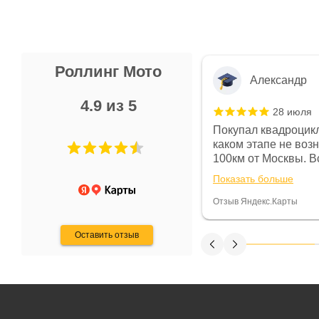
Роллинг Мото
Александр
4.9 из 5
28 июля
 в магазине чисто, цены везде
Покупал квадроцикл
огут. Не понравились условия
каком этапе не воз
предоплата и дают только на год)
100км от Москвы. Вс
ают что человек купит и
спидометре всегда 
Показать больше
некому.
постоянно были на 
Считаю, что это гов
Отзыв Яндекс.Карты
получения денег, ч
Оставить отзыв