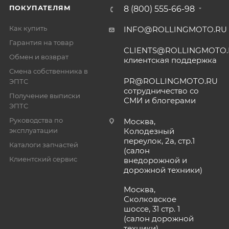
ПОКУПАТЕЛЯМ
8 (800) 555-66-98
Как купить
INFO@ROLLINGMOTO.RU
Гарантия на товар
CLIENTS@ROLLINGMOTO
Обмен и возврат
клиентская поддержка
Смена собственника в
PR@ROLLINGMOTO.RU
ЭПТС
сотрудничество со
Получение выписки
СМИ и блогерами
ЭПТС
Руководства по
Москва,
эксплуатации
Колодезный
переулок, 2а, стр.1
Каталоги запчастей
(салон
Клиентский сервис
внедорожной и
дорожной техники)
Москва,
Сколковское
шоссе, 31 стр. 1
(салон дорожной
техники)