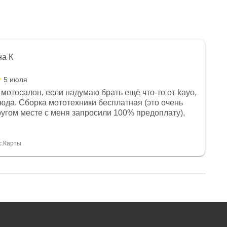
на К
5 июля
мотосалон, если надумаю брать ещё что-то от kayo,
сюда. Сборка мототехники бесплатная (это очень
другом месте с меня запросили 100% предоплату),
и документы выдали. Брала технику с ПТС, на учёт
а вообще без проблем. Менеджеру Юлии большое
тдельное, всегда на связи, очень детально всё
с.Карты
. 👍