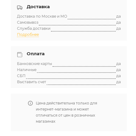
Доставка
Доставка по Москве и МО
да
Самовывоз
да
Служба доставки
да
Подробнее
Оплата
Банковские карты
да
Наличные
да
СБП
да
Выставить счет
да
Цена действительна только для
интернет-магазина и может
отличаться от цен в розничных
магазинах