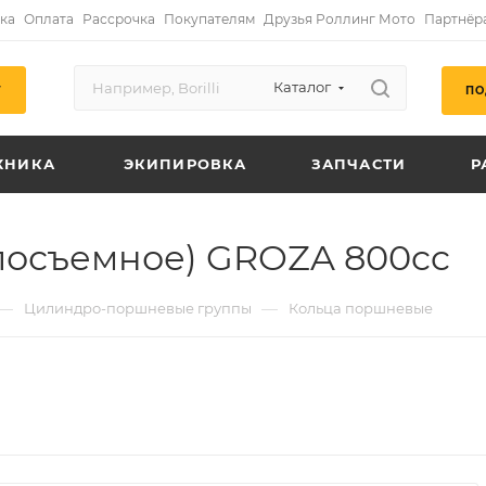
ка
Оплата
Рассрочка
Покупателям
Друзья Роллинг Мото
Партнёр
Каталог
ПО
Г
ХНИКА
ЭКИПИРОВКА
ЗАПЧАСТИ
Р
лосъемное) GROZA 800cc
—
—
Цилиндро-поршневые группы
Кольца поршневые