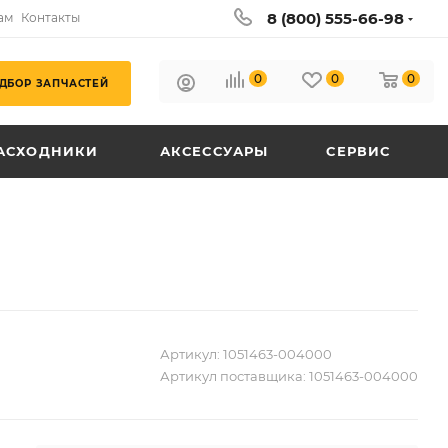
8 (800) 555-66-98
ам
Контакты
0
0
0
ДБОР ЗАПЧАСТЕЙ
АСХОДНИКИ
АКСЕССУАРЫ
СЕРВИС
Артикул:
1051463-004000
Артикул поставщика:
1051463-004000