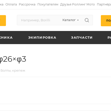
ка
Оплата
Рассрочка
Покупателям
Друзья Роллинг Мото
Партнёр
Каталог
ПО
Г
ХНИКА
ЭКИПИРОВКА
ЗАПЧАСТИ
Р
φ26×φ3
Болты, крепеж