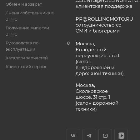
CLIENTS@ROLLINGMOTO
Обмен и возврат
клиентская поддержка
Смена собственника в
PR@ROLLINGMOTO.RU
ЭПТС
сотрудничество со
Получение выписки
СМИ и блогерами
ЭПТС
Руководства по
Москва,
эксплуатации
Колодезный
переулок, 2а, стр.1
Каталоги запчастей
(салон
Клиентский сервис
внедорожной и
дорожной техники)
Москва,
Сколковское
шоссе, 31 стр. 1
(салон дорожной
техники)