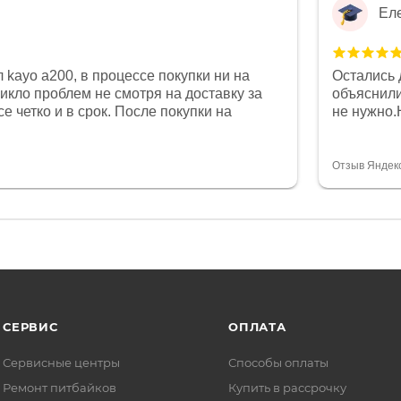
Ел
 kayo a200, в процессе покупки ни на
Остались 
никло проблем не смотря на доставку за
объяснили
е четко и в срок. После покупки на
не нужно.
был 0, при этом представители магазина
комфортна
связи и в итоге проблема была решена.
полностью
орит о небезразличии к клиенту после
огромное 
Отзыв Яндек
то на сегодняшний день редкость.
терпение
СЕРВИС
ОПЛАТА
Сервисные центры
Способы оплаты
Ремонт питбайков
Купить в рассрочку