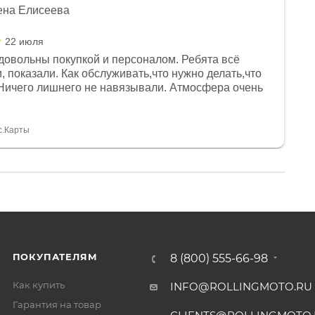
ена Елисеева
22 июля
довольны покупкой и персоналом. Ребята всё
, показали. Как обслуживать,что нужно делать,что
Ничего лишнего не навязывали. Атмосфера очень
я, помогли с доставкой. Сам аппарат так же
 устроил нас, нашли именно то, что хотел P. S
спасибо Дмитрию, за клиентоориентированность и
с.Карты
ПОКУПАТЕЛЯМ
8 (800) 555-66-98
Как купить
INFO@ROLLINGMOTO.RU
Гарантия на товар