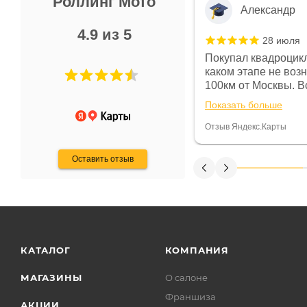
Роллинг Мото
Александр
4.9 из 5
28 июля
 в магазине чисто, цены везде
Покупал квадроцикл
огут. Не понравились условия
каком этапе не воз
предоплата и дают только на год)
100км от Москвы. Вс
ают что человек купит и
спидометре всегда 
Показать больше
некому.
постоянно были на 
Считаю, что это гов
Отзыв Яндекс.Карты
получения денег, ч
Оставить отзыв
КАТАЛОГ
КОМПАНИЯ
МАГАЗИНЫ
О салоне
Франшиза
АКЦИИ