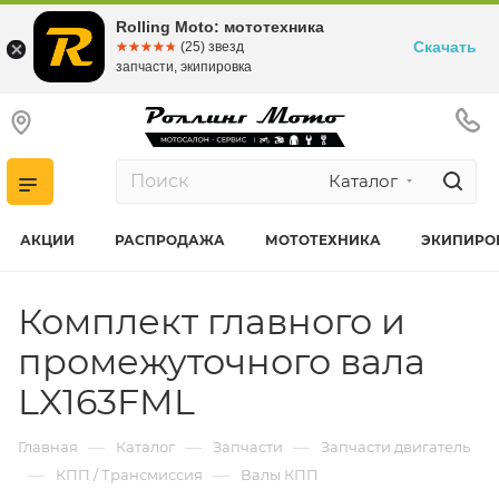
Rolling Moto: мототехника
Скачать
☆☆☆☆☆
★★★★★
(25) звезд
запчасти, экипировка
Каталог
АКЦИИ
РАСПРОДАЖА
МОТОТЕХНИКА
ЭКИПИРО
Комплект главного и
промежуточного вала
LX163FML
—
—
—
Главная
Каталог
Запчасти
Запчасти двигатель
—
—
КПП / Трансмиссия
Валы КПП