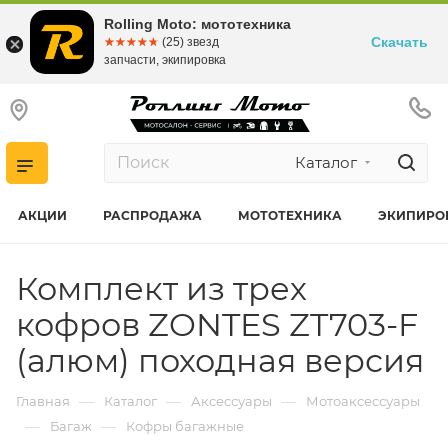
Rolling Moto: мототехника
Скачать
☆☆☆☆☆
★★★★★
(25) звезд
запчасти, экипировка
Каталог
АКЦИИ
РАСПРОДАЖА
МОТОТЕХНИКА
ЭКИПИРО
Комплект из трех
кофров ZONTES ZT703-F
(алюм) походная версия
—
—
—
Главная
Каталог
Аксессуары
Мотоаксессуары
—
—
Багаж
Кофры багажные