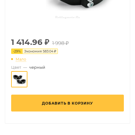
1 414.96
₽
1 998 ₽
-
29
%
Экономия
583.04 ₽
Мало
Цвет
—
черный
ДОБАВИТЬ В КОРЗИНУ