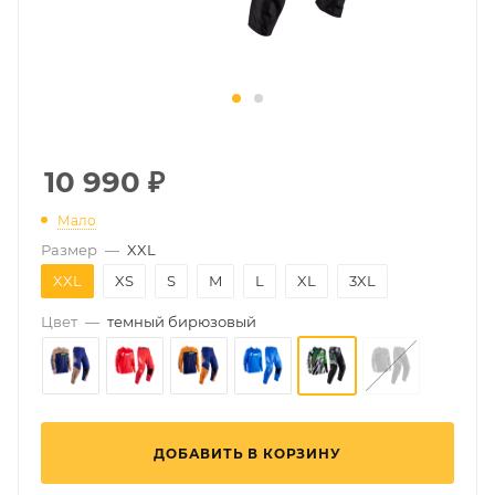
10 990
₽
Мало
Размер
—
XXL
XXL
XS
S
M
L
XL
3XL
Цвет
—
темный бирюзовый
ДОБАВИТЬ В КОРЗИНУ