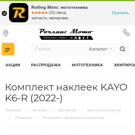
Rolling Moto: мототехника
Скачать
☆☆☆☆☆
★★★★★
(25) звезд
запчасти, экипировка
Каталог
АКЦИИ
РАСПРОДАЖА
МОТОТЕХНИКА
ЭКИПИРО
Комплект наклеек KAYO
K6-R (2022-)
—
—
—
Главная
Каталог
Запчасти
Запчасти корпус
—
—
Пластик
Комплект графики на пластик