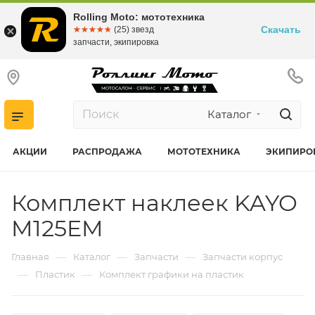
Rolling Moto: мототехника
Скачать
☆☆☆☆☆
★★★★★
(25) звезд
запчасти, экипировка
Каталог
АКЦИИ
РАСПРОДАЖА
МОТОТЕХНИКА
ЭКИПИРО
Комплект наклеек KAYO
M125EM
—
—
—
Главная
Каталог
Запчасти
Запчасти корпус
—
—
Пластик
Комплект графики на пластик