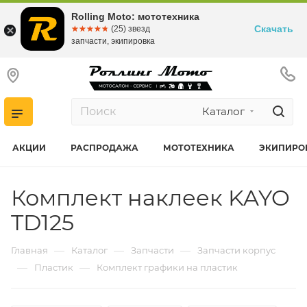
Rolling Moto: мототехника
Скачать
☆☆☆☆☆
★★★★★
(25) звезд
запчасти, экипировка
Каталог
АКЦИИ
РАСПРОДАЖА
МОТОТЕХНИКА
ЭКИПИРО
Комплект наклеек KAYO
TD125
—
—
—
Главная
Каталог
Запчасти
Запчасти корпус
—
—
Пластик
Комплект графики на пластик