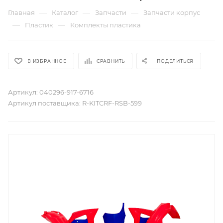
—
—
—
Главная
Каталог
Запчасти
Запчасти корпус
—
—
Пластик
Комплекты пластика
В ИЗБРАННОЕ
СРАВНИТЬ
ПОДЕЛИТЬСЯ
Артикул:
040296-917-6716
Артикул поставщика:
R-KITCRF-RSB-599