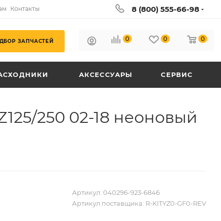
8 (800) 555-66-98
ам
Контакты
0
0
0
ДБОР ЗАПЧАСТЕЙ
АСХОДНИКИ
АКСЕССУАРЫ
СЕРВИС
125/250 02-18 неоновый
Артикул:
040296-923-6846
Артикул поставщика:
R-KITYZ0-GF0-REV