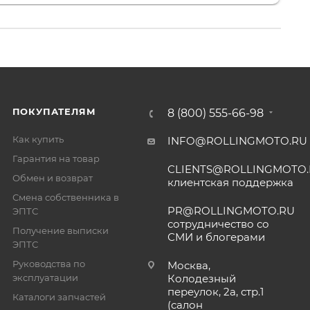
ПОКУПАТЕЛЯМ
8 (800) 555-66-98
Как купить
INFO@ROLLINGMOTO.RU
Гарантия на товар
CLIENTS@ROLLINGMOTO
Обмен и возврат
клиентская поддержка
Смена собственника в
PR@ROLLINGMOTO.RU
ЭПТС
сотрудничество со
Получение выписки
СМИ и блогерами
ЭПТС
Руководства по
Москва,
эксплуатации
Колодезный
переулок, 2а, стр.1
Каталоги запчастей
(салон