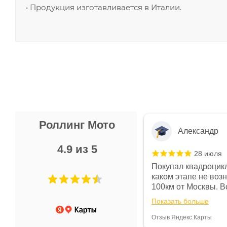
• Продукция изготавливается в Италии.
Роллинг Мото
Александр
4.9 из 5
28 июля
 в магазине чисто, цены везде
Покупал квадроцикл
огут. Не понравились условия
каком этапе не воз
предоплата и дают только на год)
100км от Москвы. Вс
ают что человек купит и
спидометре всегда 
Показать больше
некому.
постоянно были на 
Считаю, что это гов
Отзыв Яндекс.Карты