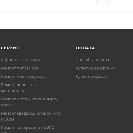
то на сегодняшний день редкость.
терпение
СЕРВИС
ОПЛАТА
Сервисные центры
Способы оплаты
Ремонт питбайков
Купить в рассрочку
Ремонт макси скутера
Купить в кредит
Ремонт дорожных
мотоциклов
Ремонт мотоциклов эндуро/
кросс
Ремонт квадроциклов 50 - 190
куб.см
Ремонт квадроциклов 200 -