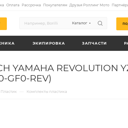
ка
Оплата
Рассрочка
Покупателям
Друзья Роллинг Мото
Партнёр
Каталог
ПО
Г
ХНИКА
ЭКИПИРОВКА
ЗАПЧАСТИ
Р
CH YAMAHA REVOLUTION YZ
0-GF0-REV)
—
Пластик
Комплекты пластика