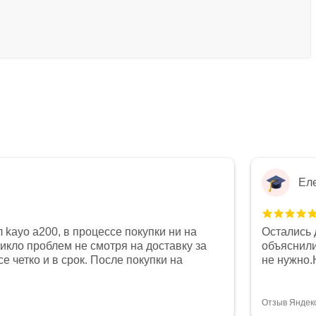
Ел
 kayo a200, в процессе покупки ни на
Остались 
никло проблем не смотря на доставку за
объяснили
е четко и в срок. После покупки на
не нужно.
был 0, при этом представители магазина
комфортна
связи и в итоге проблема была решена.
полностью
орит о небезразличии к клиенту после
огромное 
Отзыв Яндек