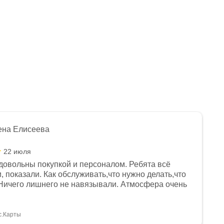
ена Елисеева
22 июля
довольны покупкой и персоналом. Ребята всё
, показали. Как обслуживать,что нужно делать,что
Ничего лишнего не навязывали. Атмосфера очень
я, помогли с доставкой. Сам аппарат так же
 устроил нас, нашли именно то, что хотел P. S
спасибо Дмитрию, за клиентоориентированность и
с.Карты