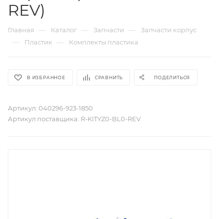
REV)
—
—
—
Главная
Каталог
Запчасти
Запчасти корпус
—
—
Пластик
Комплекты пластика
В ИЗБРАННОЕ
СРАВНИТЬ
ПОДЕЛИТЬСЯ
Артикул:
040296-923-1850
Артикул поставщика:
R-KITYZ0-BL0-REV