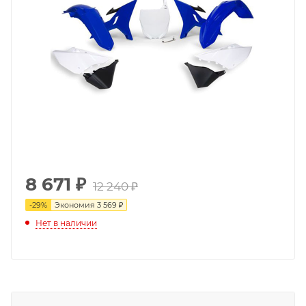
8 671
₽
12 240 ₽
-
29
%
Экономия
3 569 ₽
Нет в наличии