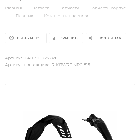
—
—
—
Главная
Каталог
Запчасти
Запчасти корпус
—
—
Пластик
Комплекты пластика
В ИЗБРАННОЕ
СРАВНИТЬ
ПОДЕЛИТЬСЯ
Артикул:
040296-923-8208
Артикул поставщика:
R-KITWRF-NR0-515