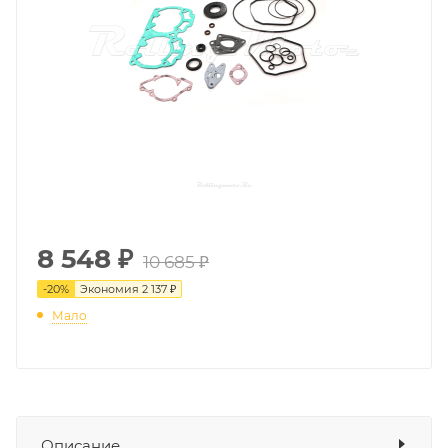
8 548
₽
10 685 ₽
-
20
%
Экономия
2 137 ₽
Мало
Описание