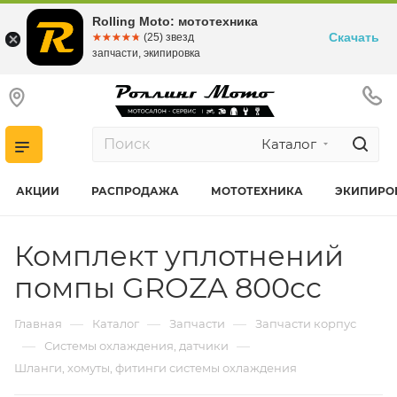
Rolling Moto: мототехника
Скачать
☆☆☆☆☆
★★★★★
(25) звезд
запчасти, экипировка
Каталог
АКЦИИ
РАСПРОДАЖА
МОТОТЕХНИКА
ЭКИПИРО
Комплект уплотнений
помпы GROZA 800cc
—
—
—
Главная
Каталог
Запчасти
Запчасти корпус
—
—
Системы охлаждения, датчики
Шланги, хомуты, фитинги системы охлаждения