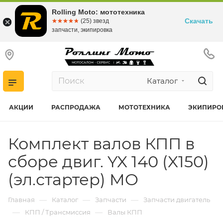
Rolling Moto: мототехника
Скачать
☆☆☆☆☆
★★★★★
(25) звезд
запчасти, экипировка
Каталог
АКЦИИ
РАСПРОДАЖА
МОТОТЕХНИКА
ЭКИПИРО
Комплект валов КПП в
сборе двиг. YX 140 (X150)
(эл.стартер) MO
—
—
—
Главная
Каталог
Запчасти
Запчасти двигатель
—
—
КПП / Трансмиссия
Валы КПП