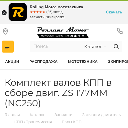
Rolling Moto: мототехника
Скачать
☆☆☆☆☆
★★★★★
(25) звезд
запчасти, экипировка
Каталог
АКЦИИ
РАСПРОДАЖА
МОТОТЕХНИКА
ЭКИПИРО
Комплект валов КПП в
сборе двиг. ZS 177MM
(NC250)
—
—
—
Главная
Каталог
Запчасти
Запчасти двигатель
—
—
КПП / Трансмиссия
Валы КПП