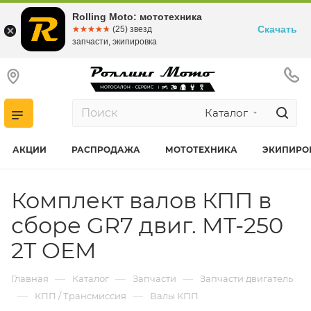
Rolling Moto: мототехника
Скачать
☆☆☆☆☆
★★★★★
(25) звезд
запчасти, экипировка
Каталог
АКЦИИ
РАСПРОДАЖА
МОТОТЕХНИКА
ЭКИПИРО
Комплект валов КПП в
сборе GR7 двиг. MT-250
2T OEM
—
—
—
Главная
Каталог
Запчасти
Запчасти двигатель
—
—
КПП / Трансмиссия
Валы КПП