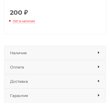
200
₽
Нет в наличии
Наличие
Оплата
Товара нет в наличии ни на одном из
складов
Доставка
Оплата
Банковские карты
да
Гарантия
Наличные
да
СБП
да
Выставить счет
да