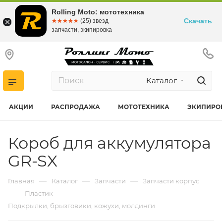
Rolling Moto: мототехника
Скачать
☆☆☆☆☆
★★★★★
(25) звезд
запчасти, экипировка
Каталог
АКЦИИ
РАСПРОДАЖА
МОТОТЕХНИКА
ЭКИПИРО
Короб для аккумулятора
GR-SX
—
—
—
Главная
Каталог
Запчасти
Запчасти корпус
—
—
Пластик
Подкрылки, брызговики, кожухи, молдинги