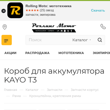
Rolling Moto: мототехника
Скачать
☆☆☆☆☆
★★★★★
(25) звезд
запчасти, экипировка
Каталог
АКЦИИ
РАСПРОДАЖА
МОТОТЕХНИКА
ЭКИПИРО
Короб для аккумулятора
KAYO T3
—
—
—
Главная
Каталог
Запчасти
Запчасти корпус
—
—
Рама
Кронштейны, крепления рамы