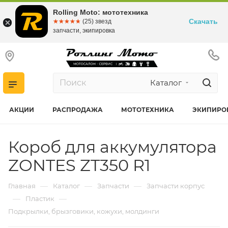
Rolling Moto: мототехника
Скачать
☆☆☆☆☆
★★★★★
(25) звезд
запчасти, экипировка
Каталог
АКЦИИ
РАСПРОДАЖА
МОТОТЕХНИКА
ЭКИПИРО
Короб для аккумулятора
ZONTES ZT350 R1
—
—
—
Главная
Каталог
Запчасти
Запчасти корпус
—
—
Пластик
Подкрылки, брызговики, кожухи, молдинги