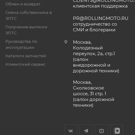
CLIENTS@ROLLINGMOTO
Обмен и возврат
клиентская поддержка
Смена собственника в
PR@ROLLINGMOTO.RU
ЭПТС
сотрудничество со
Получение выписки
СМИ и блогерами
ЭПТС
Руководства по
Москва,
эксплуатации
Колодезный
переулок, 2а, стр.1
Каталоги запчастей
(салон
Клиентский сервис
внедорожной и
дорожной техники)
Москва,
Сколковское
шоссе, 31 стр. 1
(салон дорожной
техники)