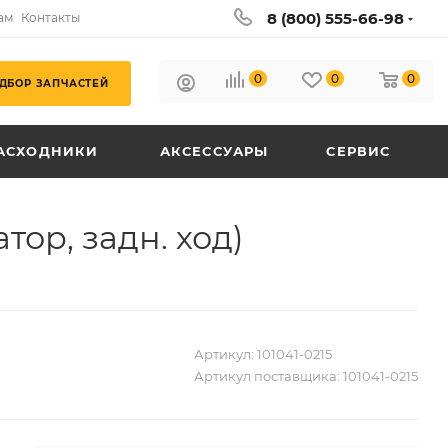
8 (800) 555-66-98
ам
Контакты
0
0
0
ДБОР ЗАПЧАСТЕЙ
АСХОДНИКИ
АКСЕССУАРЫ
СЕРВИС
ор, задн. ход)
Артикул:
101041-0215
Артикул поставщика:
101041-0215