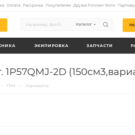
ка
Оплата
Рассрочка
Покупателям
Друзья Роллинг Мото
Партнёр
Каталог
ПО
Г
ХНИКА
ЭКИПИРОВКА
ЗАПЧАСТИ
Р
 1P57QMJ-2D (150см3,вариат
—
—
ГРМ
Коромысла