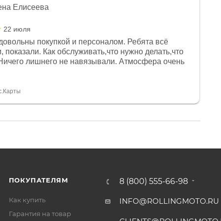
ена Елисеева
22 июля
довольны покупкой и персоналом. Ребята всё
, показали. Как обслуживать,что нужно делать,что
Ничего лишнего не навязывали. Атмосфера очень
я, помогли с доставкой. Сам аппарат так же
 устроил нас, нашли именно то, что хотел P. S
спасибо Дмитрию, за клиентоориентированность и
с.Карты
ПОКУПАТЕЛЯМ
8 (800) 555-66-98
Как купить
INFO@ROLLINGMOTO.RU
Гарантия на товар