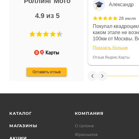
Роллинг Мото
Александр
4.9 из 5
28 июля
 в магазине чисто, цены везде
Покупал квадроцикл
огут. Не понравились условия
каком этапе не воз
предоплата и дают только на год)
100км от Москвы. Вс
ают что человек купит и
спидометре всегда 
Показать больше
некому.
постоянно были на 
Считаю, что это гов
Отзыв Яндекс.Карты
получения денег, ч
Оставить отзыв
КАТАЛОГ
КОМПАНИЯ
МАГАЗИНЫ
О салоне
Франшиза
АКЦИИ