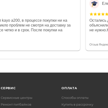
Ел
 kayo a200, в процессе покупки ни на
Остались 
никло проблем не смотря на доставку за
объяснили
е четко и в срок. После покупки на
не нужно.
был 0, при этом представители магазина
комфортна
связи и в итоге проблема была решена.
полностью
орит о небезразличии к клиенту после
огромное 
Отзыв Яндек
то на сегодняшний день редкость.
терпение
СЕРВИС
ОПЛАТА
Сервисные центры
Способы оплаты
Ремонт питбайков
Купить в рассрочку