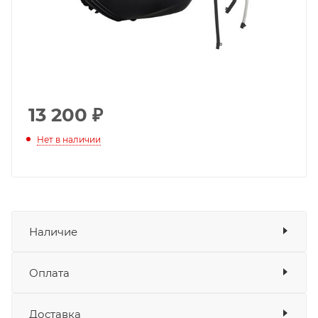
13 200
₽
Нет в наличии
Наличие
Наличие в мотосалонах Роллинг
Оплата
Мото
Доставка
Оплата