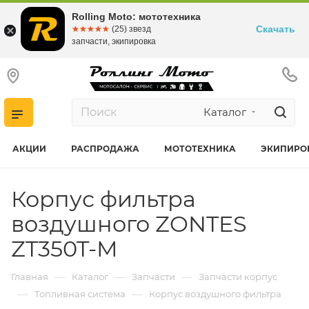
Rolling Moto: мототехника
Скачать
☆☆☆☆☆
★★★★★
(25) звезд
запчасти, экипировка
Каталог
АКЦИИ
РАСПРОДАЖА
МОТОТЕХНИКА
ЭКИПИРО
Корпус фильтра
воздушного ZONTES
ZT350T-M
—
—
—
Главная
Каталог
Запчасти
Запчасти корпус
—
—
Топливная система
Корпус воздушного фильтра