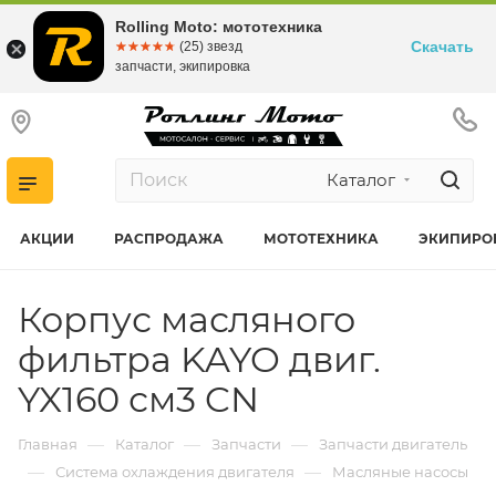
Rolling Moto: мототехника
Скачать
☆☆☆☆☆
★★★★★
(25) звезд
запчасти, экипировка
Каталог
АКЦИИ
РАСПРОДАЖА
МОТОТЕХНИКА
ЭКИПИРО
Корпус масляного
фильтра KAYO двиг.
YX160 см3 CN
—
—
—
Главная
Каталог
Запчасти
Запчасти двигатель
—
—
Система охлаждения двигателя
Масляные насосы