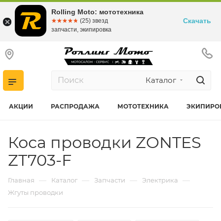
Rolling Moto: мототехника
Скачать
☆☆☆☆☆
★★★★★
(25) звезд
запчасти, экипировка
Каталог
АКЦИИ
РАСПРОДАЖА
МОТОТЕХНИКА
ЭКИПИРО
Коса проводки ZONTES
ZT703-F
—
—
—
—
Главная
Каталог
Запчасти
Электрика
Жгуты проводки