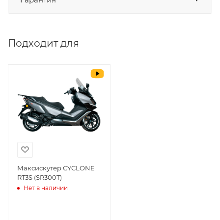
СБП
да
Выставить счет
да
Подходит для
Уважаемые пользователи, в настоящем
блоке размещены документы, с
которыми необходимо ознакомиться
покупателю, в случае приобретения
товара в нашем салоне. Здесь
размещены общие сведения по
решению возможных гарантийных
случаев и образцы необходимых для
заполнения документов. Обращаем
Ваше внимание на то, что конкретные
гарантийные обязательства на
Максискутер CYCLONE
RT3S (SR300T)
приобретаемую технику подробно
Нет в наличии
изложены в Руководстве по
эксплуатации (сервисной книжке), там
же находится гарантийный талон.