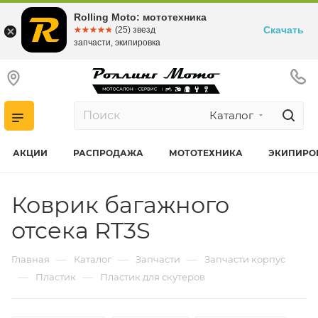
Rolling Moto: мототехника
Скачать
☆☆☆☆☆
★★★★★
(25) звезд
запчасти, экипировка
Каталог
АКЦИИ
РАСПРОДАЖА
МОТОТЕХНИКА
ЭКИПИРО
Коврик багажного
отсека RT3S
—
—
—
Главная
Каталог
Запчасти
Запчасти корпус
—
—
Пластик
Пластик для скутеров