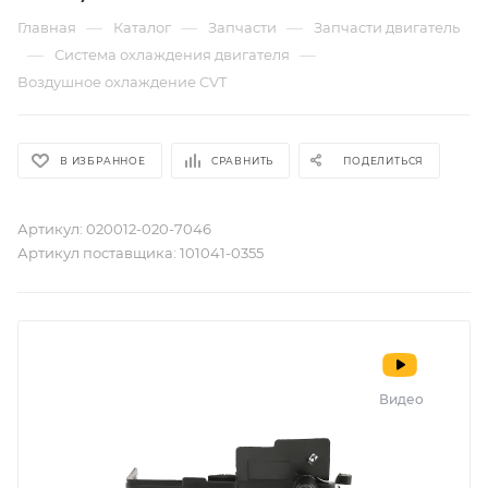
—
—
—
Главная
Каталог
Запчасти
Запчасти двигатель
—
—
Система охлаждения двигателя
Воздушное охлаждение CVT
В ИЗБРАННОЕ
СРАВНИТЬ
ПОДЕЛИТЬСЯ
Артикул:
020012-020-7046
Артикул поставщика:
101041-0355
Видео