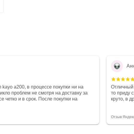
Ан
 kayo a200, в процессе покупки ни на
Отличный 
никло проблем не смотря на доставку за
то приду 
е четко и в срок. После покупки на
круто, в 
был 0, при этом представители магазина
все чеки 
связи и в итоге проблема была решена.
поставил
орит о небезразличии к клиенту после
спасибо о
Отзыв Яндек
то на сегодняшний день редкость.
объясняют