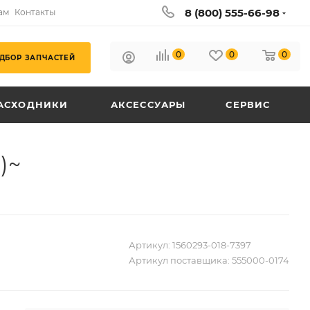
8 (800) 555-66-98
ам
Контакты
0
0
0
ДБОР ЗАПЧАСТЕЙ
АСХОДНИКИ
АКСЕССУАРЫ
СЕРВИС
)~
Артикул:
1560293-018-7397
Артикул поставщика:
555000-0174