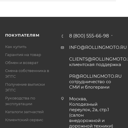
ПОКУПАТЕЛЯМ
8 (800) 555-66-98
Как купить
INFO@ROLLINGMOTO.RU
Гарантия на товар
CLIENTS@ROLLINGMOTO
Обмен и возврат
клиентская поддержка
Смена собственника в
PR@ROLLINGMOTO.RU
ЭПТС
сотрудничество со
Получение выписки
СМИ и блогерами
ЭПТС
Руководства по
Москва,
эксплуатации
Колодезный
переулок, 2а, стр.1
Каталоги запчастей
(салон
Клиентский сервис
внедорожной и
дорожной техники)