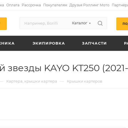
ка
Оплата
Рассрочка
Покупателям
Друзья Роллинг Мото
Партнёр
Каталог
ПО
Г
ХНИКА
ЭКИПИРОВКА
ЗАПЧАСТИ
Р
 звезды KAYO KT250 (2021-
—
—
Картера, крышки картера
Крышки картеров