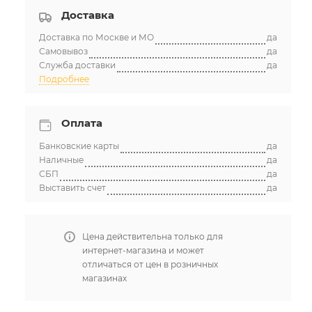
Доставка
Доставка по Москве и МО
да
Самовывоз
да
Служба доставки
да
Подробнее
Оплата
Банковские карты
да
Наличные
да
СБП
да
Выставить счет
да
Цена действительна только для
интернет-магазина и может
отличаться от цен в розничных
магазинах