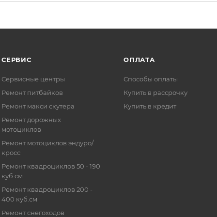
СЕРВИС
ОПЛАТА
Сервисные центры
Способы оплаты
Ремонт питбайков
Купить в рассрочку
Ремонт макси скутера
Купить в кредит
Ремонт дорожных
мотоциклов
Ремонт мотоциклов эндуро/
кросс
Ремонт квадроциклов 50 - 190
куб.см
Ремонт квадроциклов 200 -
400 куб.см
Ремонт снегоходов