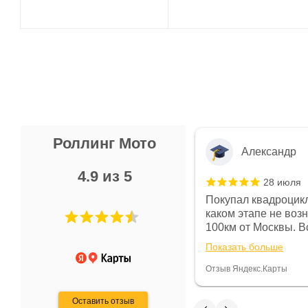
Роллинг Мото
Александр
4.9 из 5
28 июля
 в магазине чисто, цены везде
Покупал квадроцикл
огут. Не понравились условия
каком этапе не воз
предоплата и дают только на год)
100км от Москвы. Вс
ают что человек купит и
спидометре всегда 
Показать больше
некому.
постоянно были на 
Считаю, что это гов
Отзыв Яндекс.Карты
получения денег, ч
Оставить отзыв