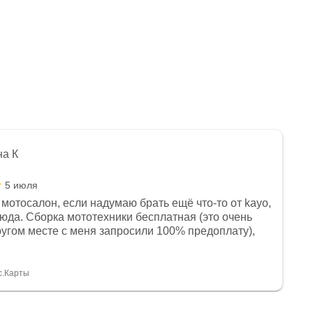
на К
5 июля
мотосалон, если надумаю брать ещё что-то от kayo,
сюда. Сборка мототехники бесплатная (это очень
другом месте с меня запросили 100% предоплату),
и документы выдали. Брала технику с ПТС, на учёт
а вообще без проблем. Менеджеру Юлии большое
тдельное, всегда на связи, очень детально всё
с.Карты
. 👍