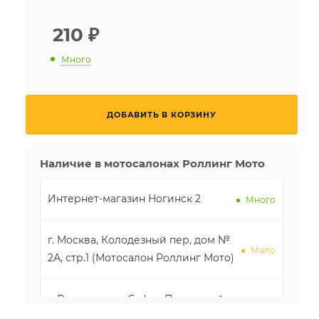
210
₽
Много
ДОБАВИТЬ В КОРЗИНУ
Наличие в мотосалонах Роллинг Мото
Интернет-магазин Ногинск 2
Много
г. Москва, Колодезный пер, дом №
Мало
2А, стр.1 (Мотосалон Роллинг Мото)
г. Воронеж, ул. Софьи Перовской,
Мало
д.53