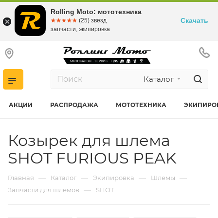
Rolling Moto: мототехника
Скачать
☆☆☆☆☆
★★★★★
(25) звезд
запчасти, экипировка
Каталог
АКЦИИ
РАСПРОДАЖА
МОТОТЕХНИКА
ЭКИПИРО
Козырек для шлема
SHOT FURIOUS PEAK
—
—
—
—
Главная
Каталог
Экипировка
Шлемы
—
Запчасти для шлемов
SHOT