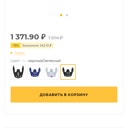
1 371.90
₽
1 614 ₽
-
15
%
Экономия
242.10 ₽
Мало
Цвет
—
черный/зеленый
ДОБАВИТЬ В КОРЗИНУ