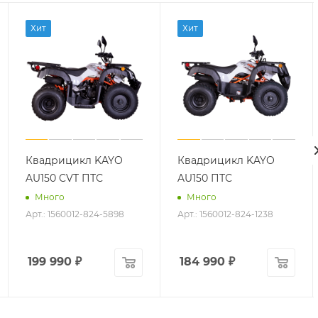
Хит
Хит
Квадрицикл KAYO
Квадрицикл KAYO
AU150 CVT ПТС
AU150 ПТС
Много
Много
Арт.: 1560012-824-5898
Арт.: 1560012-824-1238
199 990
₽
184 990
₽