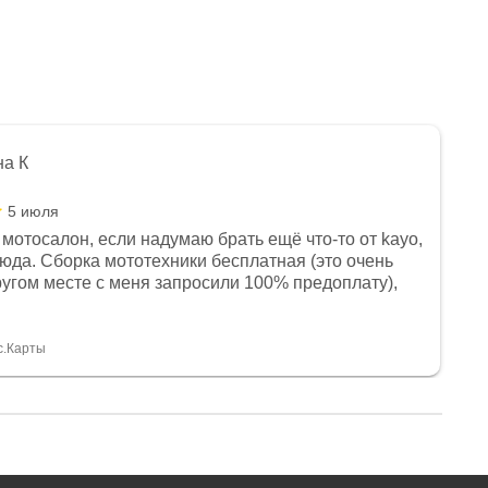
на К
5 июля
мотосалон, если надумаю брать ещё что-то от kayo,
сюда. Сборка мототехники бесплатная (это очень
другом месте с меня запросили 100% предоплату),
и документы выдали. Брала технику с ПТС, на учёт
а вообще без проблем. Менеджеру Юлии большое
тдельное, всегда на связи, очень детально всё
с.Карты
. 👍