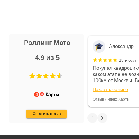
Роллинг Мото
Александр
4.9 из 5
28 июля
 в магазине чисто, цены везде
Покупал квадроцикл
огут. Не понравились условия
каком этапе не воз
предоплата и дают только на год)
100км от Москвы. Вс
ают что человек купит и
спидометре всегда 
Показать больше
некому.
постоянно были на 
Считаю, что это гов
Отзыв Яндекс.Карты
получения денег, ч
Оставить отзыв