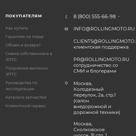
ПОКУПАТЕЛЯМ
8 (800) 555-66-98
Как купить
INFO@ROLLINGMOTO.RU
Гарантия на товар
CLIENTS@ROLLINGMOTO
Обмен и возврат
клиентская поддержка
Смена собственника в
PR@ROLLINGMOTO.RU
ЭПТС
сотрудничество со
Получение выписки
СМИ и блогерами
ЭПТС
Руководства по
Москва,
эксплуатации
Колодезный
переулок, 2а, стр.1
Каталоги запчастей
(салон
Клиентский сервис
внедорожной и
дорожной техники)
Москва,
Сколковское
шоссе, 31 стр. 1