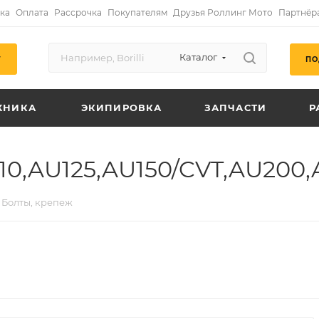
ка
Оплата
Рассрочка
Покупателям
Друзья Роллинг Мото
Партнёр
Каталог
ПО
Г
ХНИКА
ЭКИПИРОВКА
ЗАПЧАСТИ
Р
10,AU125,AU150/CVT,AU200,
Болты, крепеж