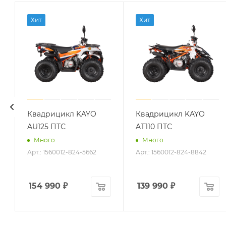
Хит
Хит
Квадрицикл KAYO
Квадрицикл KAYO
AU125 ПТС
AT110 ПТС
Много
Много
Арт.: 1560012-824-5662
Арт.: 1560012-824-8842
154 990
₽
139 990
₽