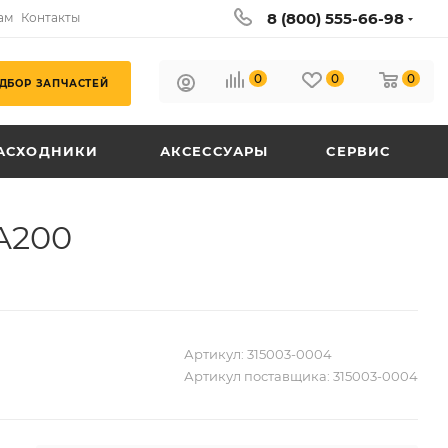
8 (800) 555-66-98
ам
Контакты
0
0
0
ДБОР ЗАПЧАСТЕЙ
АСХОДНИКИ
АКСЕССУАРЫ
СЕРВИС
A200
Артикул:
315003-0004
Артикул поставщика:
315003-0004