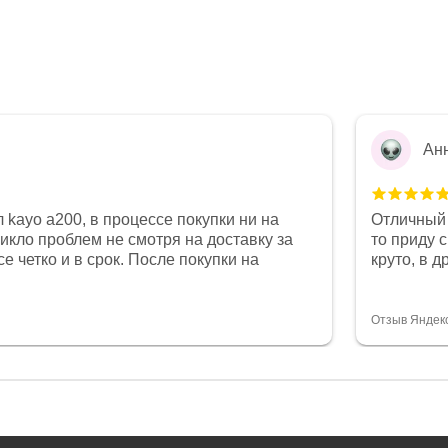
Ан
 kayo a200, в процессе покупки ни на
Отличный 
никло проблем не смотря на доставку за
то приду 
е четко и в срок. После покупки на
круто, в 
был 0, при этом представители магазина
все чеки 
связи и в итоге проблема была решена.
поставил
орит о небезразличии к клиенту после
спасибо о
Отзыв Яндек
то на сегодняшний день редкость.
объясняют