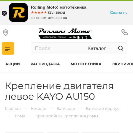
Rolling Moto: мототехника
Скачать
☆☆☆☆☆
★★★★★
(25) звезд
запчасти, экипировка
Каталог
АКЦИИ
РАСПРОДАЖА
МОТОТЕХНИКА
ЭКИПИРО
Крепление двигателя
левое KAYO AU150
—
—
—
Главная
Каталог
Запчасти
Запчасти корпус
—
—
Рама
Кронштейны, крепления рамы