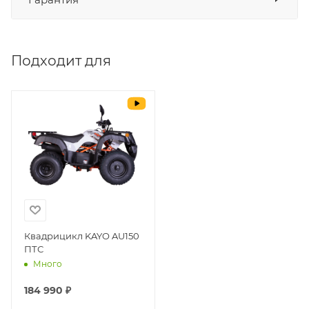
СБП
да
Выставить счет
да
Подходит для
Уважаемые пользователи, в настоящем
блоке размещены документы, с
которыми необходимо ознакомиться
покупателю, в случае приобретения
товара в нашем салоне. Здесь
размещены общие сведения по
решению возможных гарантийных
случаев и образцы необходимых для
заполнения документов. Обращаем
Ваше внимание на то, что конкретные
гарантийные обязательства на
Квадрицикл KAYO AU150
ПТС
приобретаемую технику подробно
Много
изложены в Руководстве по
эксплуатации (сервисной книжке), там
184 990 ₽
же находится гарантийный талон.