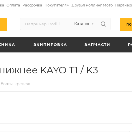
ка
Оплата
Рассрочка
Покупателям
Друзья Роллинг Мото
Партнёр
Каталог
ПО
Г
ХНИКА
ЭКИПИРОВКА
ЗАПЧАСТИ
Р
ижнее KAYO T1 / K3
Болты, крепеж