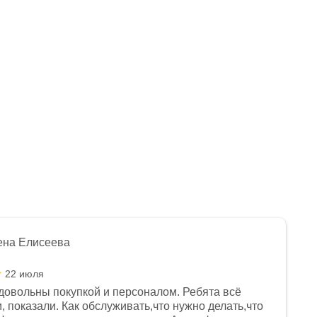
ПТС
Нет в наличии
Арт.: 1560574-790-5177
Нет в наличии
Арт.: 1560574-790-5558
184 990
₽
194 990
₽
ена Елисеева
22 июля
довольны покупкой и персоналом. Ребята всё
, показали. Как обслуживать,что нужно делать,что