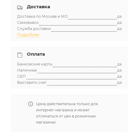
Доставка
Доставка по Москве и МО
да
Самовывоз
да
Служба доставки
да
Подробнее
Оплата
Банковские карты
да
Наличные
да
СБП
да
Выставить счет
да
Цена действительна только для
интернет-магазина и может
отличаться от цен в розничных
магазинах