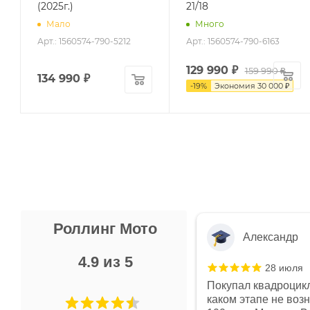
(2025г.)
21/18
Мало
Много
Арт.: 1560574-790-5212
Арт.: 1560574-790-6163
129 990
₽
159 990
₽
134 990
₽
-
19
%
Экономия
30 000
₽
Роллинг Мото
Александр
4.9 из 5
28 июля
 в магазине чисто, цены везде
Покупал квадроцикл
огут. Не понравились условия
каком этапе не воз