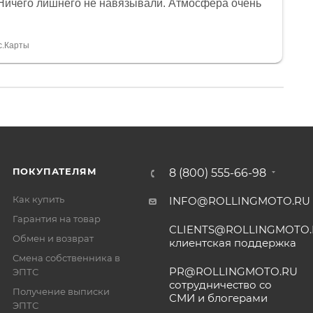
Ничего лишнего не навязывали. Атмосфера очень
я, помогли с доставкой. Сам аппарат так же
 устроил нас, нашли именно то, что хотел P. S
спасибо Дмитрию, за клиентоориентированность и
с.Карты
ПОКУПАТЕЛЯМ
8 (800) 555-66-98
Как купить
INFO@ROLLINGMOTO.RU
Гарантия на товар
CLIENTS@ROLLINGMOTO
Обмен и возврат
клиентская поддержка
Смена собственника в
PR@ROLLINGMOTO.RU
ЭПТС
сотрудничество со
Получение выписки
СМИ и блогерами
ЭПТС