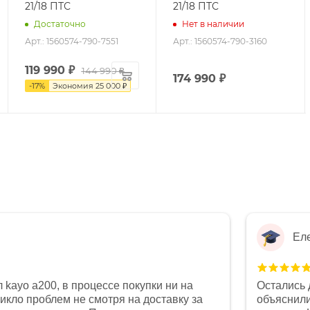
21/18 ПТС
21/18 ПТС
Достаточно
Нет в наличии
Арт.: 1560574-790-7551
Арт.: 1560574-790-3160
119 990
₽
144 990
₽
174 990
₽
-
17
%
Экономия
25 000
₽
Ел
 kayo a200, в процессе покупки ни на
Остались 
никло проблем не смотря на доставку за
объяснили