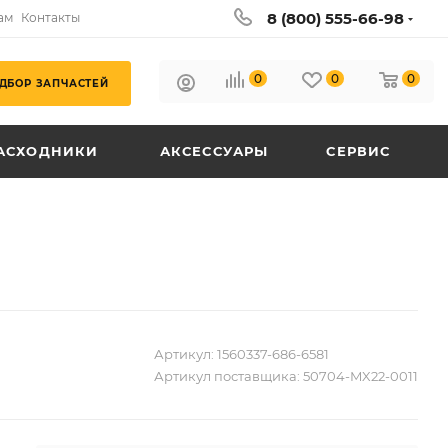
8 (800) 555-66-98
ам
Контакты
0
0
0
ДБОР ЗАПЧАСТЕЙ
АСХОДНИКИ
АКСЕССУАРЫ
СЕРВИС
Артикул:
1560337-686-6581
Артикул поставщика:
50704-MX22-0011