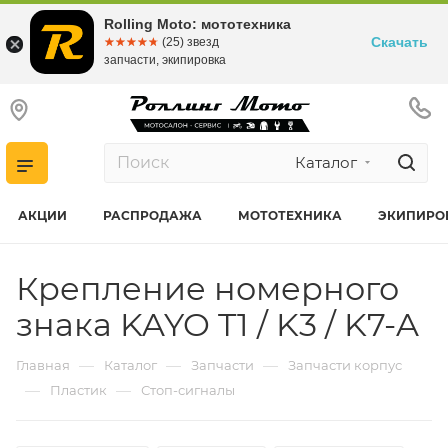
Rolling Moto: мототехника
Скачать
☆☆☆☆☆
★★★★★
(25) звезд
запчасти, экипировка
Каталог
АКЦИИ
РАСПРОДАЖА
МОТОТЕХНИКА
ЭКИПИРО
Крепление номерного
знака KAYO T1 / K3 / K7-A
—
—
—
Главная
Каталог
Запчасти
Запчасти корпус
—
—
Пластик
Стоп-сигналы