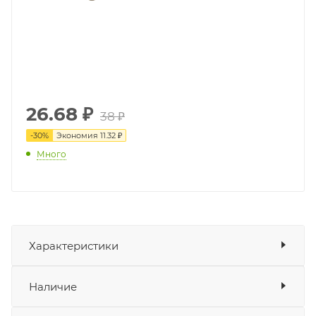
26.68
₽
38 ₽
-
30
%
Экономия
11.32 ₽
Много
Характеристики
Показать характеристики
Наличие
Подходит для