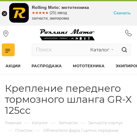
Rolling Moto: мототехника
Скачать
☆☆☆☆☆
★★★★★
(25) звезд
запчасти, экипировка
Каталог
АКЦИИ
РАСПРОДАЖА
МОТОТЕХНИКА
ЭКИПИРО
Крепление переднего
тормозного шланга GR-X
125cc
—
—
—
Главная
Каталог
Запчасти
Запчасти корпус
—
—
Пластик
Обтекатели фары / щитки передние