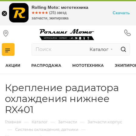
Rolling Moto: мототехника
Скачать
☆☆☆☆☆
★★★★★
(25) звезд
запчасти, экипировка
Каталог
АКЦИИ
РАСПРОДАЖА
МОТОТЕХНИКА
ЭКИПИРО
Крепление радиатора
охлаждения нижнее
RX401
—
—
—
Главная
Каталог
Запчасти
Запчасти корпус
—
—
Системы охлаждения, датчики