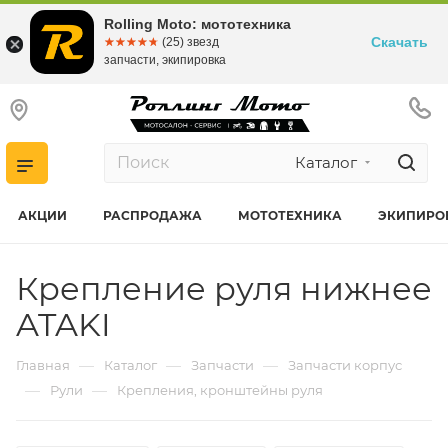
Rolling Moto: мототехника
Скачать
☆☆☆☆☆
★★★★★
(25) звезд
запчасти, экипировка
Каталог
АКЦИИ
РАСПРОДАЖА
МОТОТЕХНИКА
ЭКИПИРО
Крепление руля нижнее
ATAKI
—
—
—
Главная
Каталог
Запчасти
Запчасти корпус
—
—
Рули
Крепления, кронштейны руля