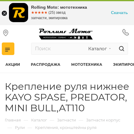
Rolling Moto: мототехника
Скачать
☆☆☆☆☆
★★★★★
(25) звезд
запчасти, экипировка
Каталог
АКЦИИ
РАСПРОДАЖА
МОТОТЕХНИКА
ЭКИПИРО
Крепление руля нижнее
KAYO SPASE, PREDATOR,
MINI BULL,AT110
—
—
—
Главная
Каталог
Запчасти
Запчасти корпус
—
—
Рули
Крепления, кронштейны руля