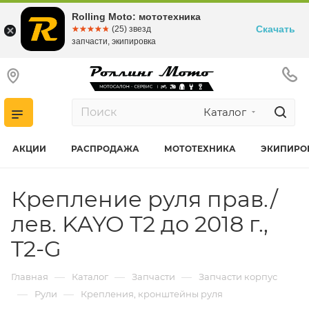
Rolling Moto: мототехника
Скачать
☆☆☆☆☆
★★★★★
(25) звезд
запчасти, экипировка
Каталог
АКЦИИ
РАСПРОДАЖА
МОТОТЕХНИКА
ЭКИПИРО
Крепление руля прав./
лев. KAYO Т2 до 2018 г.,
T2-G
—
—
—
Главная
Каталог
Запчасти
Запчасти корпус
—
—
Рули
Крепления, кронштейны руля